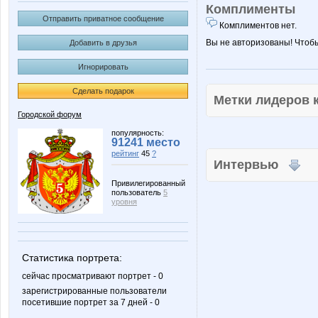
Комплименты
Отправить приватное сообщение
Комплиментов нет.
Вы не авторизованы! Чтоб
Добавить в друзья
Игнорировать
Сделать подарок
Метки лидеров
Городской форум
популярность:
91241 место
рейтинг
45
?
Интервью
Привилегированный
пользователь
5
уровня
Статистика портрета:
сейчас просматривают портрет - 0
зарегистрированные пользователи
посетившие портрет за 7 дней - 0