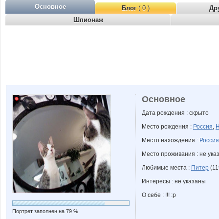
Основное
Блог
( 0 )
Др
Шпионаж
Основное
Дата рождения : скрыто
Место рождения :
Россия
,
Н
Место нахождения :
Россия
Место проживания : не ука
Любимые места :
Питер
(11
Интересы : не указаны
О себе : !!! :p
Портрет заполнен на 79 %